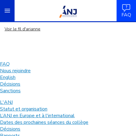
Panneau de gestion des cookies
Aller
accueil
au
FAQ
contenu
principal
Voir le fil d'arianne
FAQ
Nous rejoindre
English
Décisions
Sanctions
L'ANJ
Statut et organisation
L’ANJ en Europe et à l'international
Dates des prochaines séances du collège
Décisions
Rapports