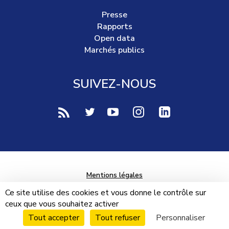
Presse
Rapports
Open data
Marchés publics
SUIVEZ-NOUS
voir notre page rss (Nouvelle fenêtre)
voir notre page twitter (Nouvelle fen
voir notre page youtube-play (
voir notre page Instag
voir notre page 
Mentions légales
Données personnelles
Ce site utilise des cookies et vous donne le contrôle sur
ceux que vous souhaitez activer
Plan du site
Tout accepter
Tout refuser
Personnaliser
Cookies