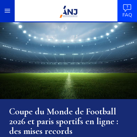
Panneau de gestion des cookies
Aller
accueil
au
FAQ
contenu
L'ANJ Un régulateur au service d
principal
Coupe du Monde de Football
2026 et paris sportifs en ligne :
des mises records