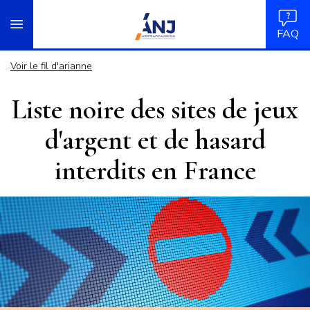
Panneau de gestion des cookies
Aller
accueil
au
FAQ
contenu
principal
Voir le fil d'arianne
Liste noire des sites de jeux
d'argent et de hasard
interdits en France