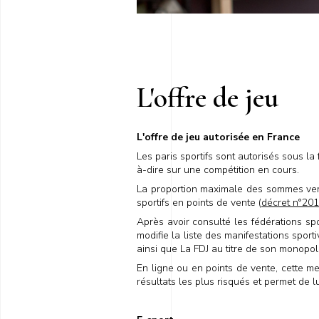
L'offre de jeu
L'offre de jeu autorisée en France
Les paris sportifs sont autorisés sous la f
à-dire sur une compétition en cours.
La proportion maximale des sommes vers
sportifs en points de vente (
décret n°20
Après avoir consulté les fédérations spo
modifie la liste des manifestations sport
ainsi que La FDJ au titre de son monopol
En ligne ou en points de vente, cette me
résultats les plus risqués et permet de l