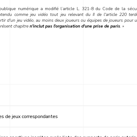
ublique numérique a modifié l’article L. 321-8 du Code de la sécur
 entendu comme jeu vidéo tout jeu relevant du II de l'article 220 te
rtir d'un jeu vidéo, au moins deux joueurs ou équipes de joueurs pour u
présent chapitre
n'inclut pas l'organisation d'une prise de paris
. »
es de jeux correspondantes