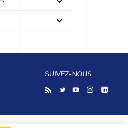
sés
SUIVEZ-NOUS
voir notre page rss (Nouvelle fenêtre
voir notre page twitter (Nouvel
voir notre page youtube
voir notre page 
voir notre
okies