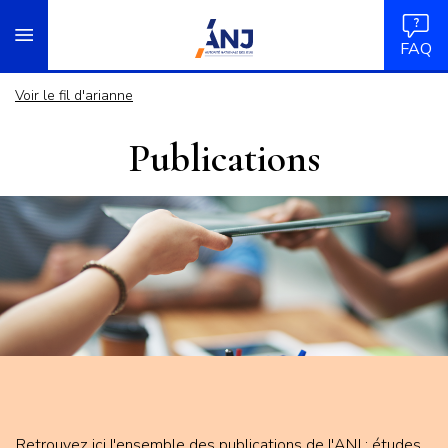
Panneau de gestion des cookies
Aller
accueil
au
FAQ
contenu
principal
Voir le fil d'arianne
Publications
Retrouvez ici l'ensemble des publications de l'ANJ : études,