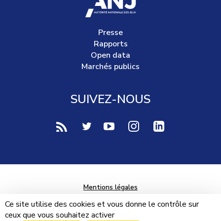
Presse
Rapports
Open data
Marchés publics
SUIVEZ-NOUS
voir notre page rss (Nouvelle fenêtre)
voir notre page twitter (Nouvelle fen
voir notre page youtube-play (
voir notre page Instag
voir notre page 
Mentions légales
Données personnelles
Ce site utilise des cookies et vous donne le contrôle sur
ceux que vous souhaitez activer
Plan du site