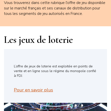
Vous trouverez dans cette rubrique l'offre de jeu disponible
sur le marché français et ses canaux de distribution pour
tous les segments de jeu autorisés en France.
Les jeux de loterie
L’offre de jeux de loterie est exploitée en points de
vente et en ligne sous le régime du monopole confié
à FDJ.
Pour en savoir plus