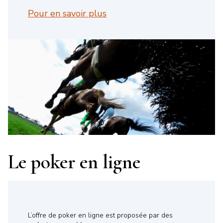
Pour en savoir plus
Le poker en ligne
L’offre de poker en ligne est proposée par des