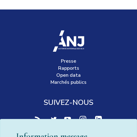
accueil
Presse
Rapports
Open data
Marchés publics
SUIVEZ-NOUS
voir notre page rss (Nouvelle fenêtre)
voir notre page twitter (Nouvelle fen
voir notre page youtube-play (
voir notre page Instag
voir notre page 
Information message