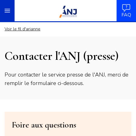
Panneau de gestion des cookies
Aller
accueil
au
FAQ
contenu
principal
Voir le fil d'arianne
Contacter l'ANJ (presse)
Chapo
Pour contacter le service presse de l'ANJ, merci de
remplir le formulaire ci-dessous.
Titre
Foire aux questions