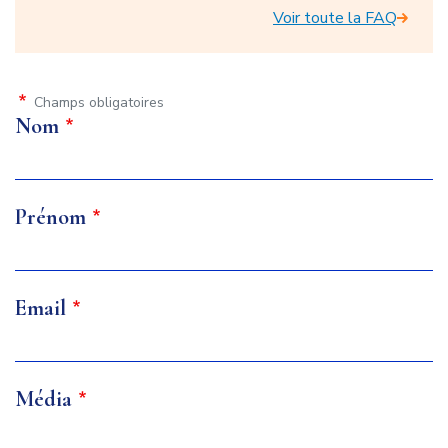
du
Voir toute la FAQ
bloc
FAQ
Champs obligatoires
Formulaire
Nom
Prénom
Email
Média