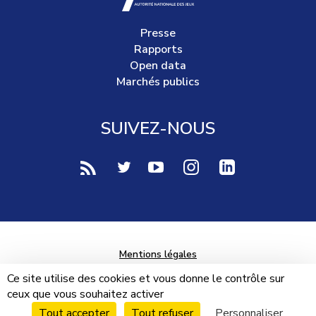
Presse
Rapports
Open data
Marchés publics
SUIVEZ-NOUS
voir notre page rss (Nouvelle fenêtre)
voir notre page twitter (Nouvelle fen
voir notre page youtube-play (
voir notre page Instag
voir notre page 
Mentions légales
Données personnelles
Ce site utilise des cookies et vous donne le contrôle sur
ceux que vous souhaitez activer
Plan du site
Tout accepter
Tout refuser
Personnaliser