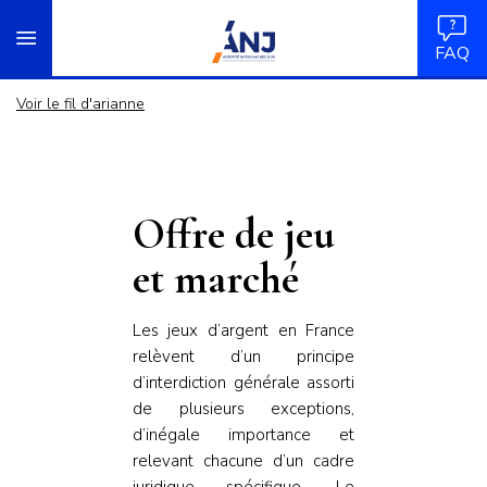
Panneau de gestion des cookies
Aller
accueil
au
FAQ
contenu
principal
Voir le fil d'arianne
Offre de jeu
et marché
Les jeux d’argent en France
relèvent d’un principe
d’interdiction générale assorti
de plusieurs exceptions,
d’inégale importance et
relevant chacune d’un cadre
juridique spécifique. Le