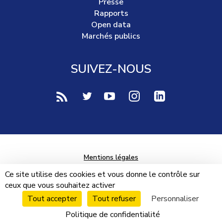
Presse
Rapports
Open data
Marchés publics
SUIVEZ-NOUS
voir notre page rss (Nouvelle fenêtre)
voir notre page twitter (Nouvelle fen
voir notre page youtube-play (
voir notre page Instag
voir notre page 
Mentions légales
Données personnelles
Ce site utilise des cookies et vous donne le contrôle sur
ceux que vous souhaitez activer
Plan du site
Tout accepter
Tout refuser
Personnaliser
Cookies
Politique de confidentialité