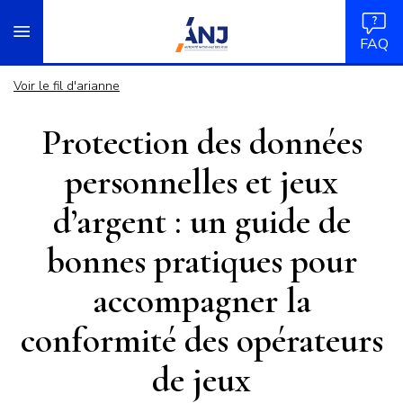
Panneau de gestion des cookies
Aller
accueil
au
FAQ
contenu
principal
Voir le fil d'arianne
Protection des données
personnelles et jeux
d’argent : un guide de
bonnes pratiques pour
accompagner la
conformité des opérateurs
de jeux