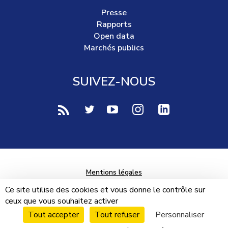
Presse
Rapports
Open data
Marchés publics
SUIVEZ-NOUS
voir notre page rss (Nouvelle fenêtre)
voir notre page twitter (Nouvelle fen
voir notre page youtube-play (
voir notre page Instag
voir notre page 
Mentions légales
Données personnelles
Ce site utilise des cookies et vous donne le contrôle sur
ceux que vous souhaitez activer
Plan du site
Tout accepter
Tout refuser
Personnaliser
Cookies