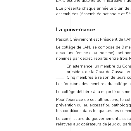
L’ANJ est une autorité administrative in
Elle présente chaque année le bilan de 
assemblées (Assemblée nationale et Sé
La gouvernance
Pascal Chèvremont est Président de l'AN
Le collège de l’ANJ se compose de 9 me
deux (une femme et un homme) sont nommé
nommés par décret, répartis entre trois 
En alternance, un membre du Consei
président de la Cour de Cassation.
Cinq membres à raison de leurs c
Les fonctions des membres du collège ne 
Le collège délibère à la majorité des m
Pour l’exercice de ses attributions, le c
prévention du jeu excessif ou pathologiqu
les conditions dans lesquelles les comm
Le commissaire du gouvernement assiste 
relatives aux opérateurs de jeux ou par