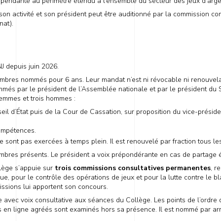
dépendante au périmètre étendu à l’ensemble du secteur des jeux d’arge
son activité et son président peut être auditionné par la commission 
nat).
J depuis juin 2026.
mbres nommés pour 6 ans. Leur mandat n’est ni révocable ni renouvela
s par le président de l’Assemblée nationale et par le président du Sé
femmes et trois hommes :
l d’État puis de la Cour de Cassation, sur proposition du vice-préside
ompétences.
sont pas exercées à temps plein. Il est renouvelé par fraction tous le
embres présents. Le président a voix prépondérante en cas de partage é
ollège s’appuie sur
trois commissions consultatives permanentes
, r
e, pour le contrôle des opérations de jeux et pour la lutte contre le b
issions lui apportent son concours.
avec voix consultative aux séances du Collège. Les points de l’ordre d
is en ligne agréés sont examinés hors sa présence. Il est nommé par ar