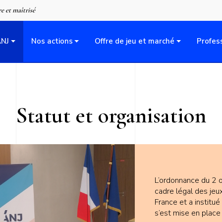
Aller
re et maîtrisé
au
contenu
ANJ
Nos actions
Offre de jeu et marché
Profes
principal
Statut et organisation
L’ordonnance du 2 
cadre légal des jeu
France et a institué
s’est mise en place