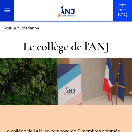
Panneau de gestion des cookies
Aller
accueil
au
FAQ
contenu
principal
Voir le fil d'arianne
Le collège de l'ANJ
Le collège de l’ANJ se compose de 9 membres nommés