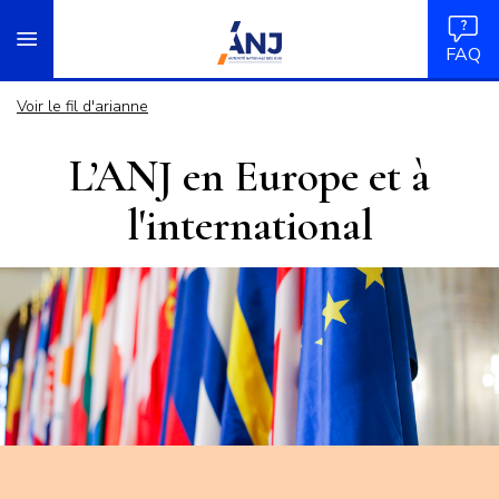
Panneau de gestion des cookies
Aller
accueil
au
FAQ
contenu
principal
Voir le fil d'arianne
L’ANJ en Europe et à
l'international