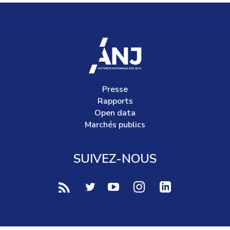
accueil
Presse
Rapports
Open data
Marchés publics
SUIVEZ-NOUS
voir notre page rss (Nouvelle fenêtre)
voir notre page twitter (Nouvelle fen
voir notre page youtube-play (
voir notre page Instag
voir notre page 