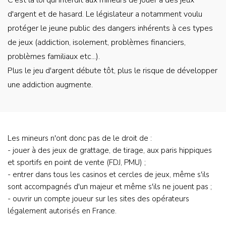
Réponse
C'est la loi qui interdit aux mineurs de jouer à des jeux
courte
d'argent et de hasard. Le législateur a notamment voulu
protéger le jeune public des dangers inhérents à ces types
de jeux (addiction, isolement, problèmes financiers,
problèmes familiaux etc...).
Plus le jeu d'argent débute tôt, plus le risque de développer
une addiction augmente.
Contenu
Les mineurs n'ont donc pas de le droit de :
(questions
- jouer à des jeux de grattage, de tirage, aux paris hippiques
joueur)
et sportifs en point de vente (FDJ, PMU) ;
- entrer dans tous les casinos et cercles de jeux, même s'ils
sont accompagnés d'un majeur et même s'ils ne jouent pas ;
- ouvrir un compte joueur sur les sites des opérateurs
légalement autorisés en France.