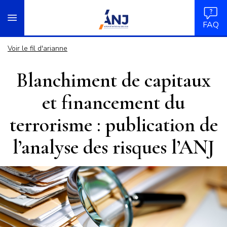
Panneau de gestion des cookies
Aller
accueil
au
FAQ
contenu
principal
Voir le fil d'arianne
Blanchiment de capitaux
et financement du
terrorisme : publication de
l’analyse des risques l’ANJ