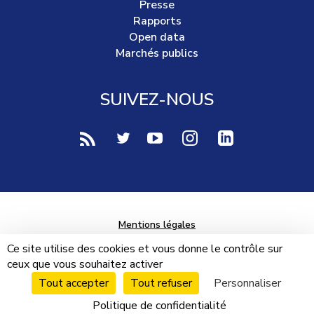
Presse
Rapports
Open data
Marchés publics
SUIVEZ-NOUS
voir notre page rss (Nouvelle fenêtre)
voir notre page twitter (Nouvelle fen
voir notre page youtube-play (
voir notre page Instag
voir notre page 
Mentions légales
Données personnelles
Ce site utilise des cookies et vous donne le contrôle sur
ceux que vous souhaitez activer
Plan du site
Tout accepter
Tout refuser
Personnaliser
Cookies
Politique de confidentialité