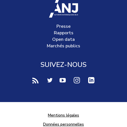
accueil
Presse
Rapports
Open data
Marchés publics
SUIVEZ-NOUS
voir notre page rss (Nouvelle fenêtre)
voir notre page twitter (Nouvelle fen
voir notre page youtube-play (
voir notre page Instag
voir notre page 
Mentions légales
Données personnelles