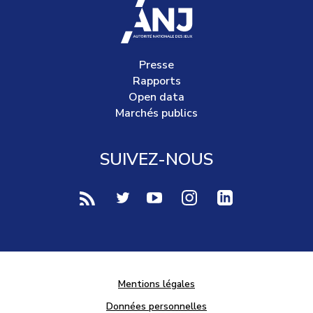
accueil
Presse
Rapports
Open data
Marchés publics
SUIVEZ-NOUS
voir notre page rss (Nouvelle fenêtre)
voir notre page twitter (Nouvelle fen
voir notre page youtube-play (
voir notre page Instag
voir notre page 
Mentions légales
Données personnelles